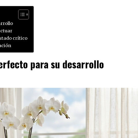
rrollo
actuar
stado crítico
ración
erfecto para su desarrollo