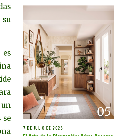
das
 su
 es
ina
ide
ara
: un
05
 se
7 DE JULIO DE 2026
ona