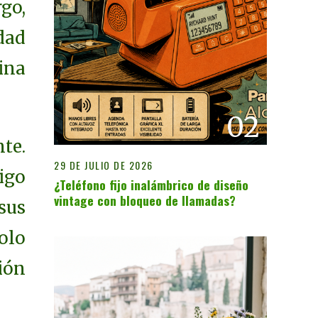
go,
dad
ina
02
te.
29 DE JULIO DE 2026
igo
¿Teléfono fijo inalámbrico de diseño
vintage con bloqueo de llamadas?
sus
olo
ión