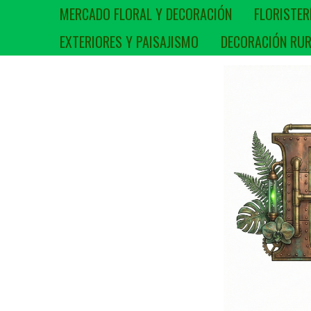
MERCADO FLORAL Y DECORACIÓN
FLORISTER
EXTERIORES Y PAISAJISMO
DECORACIÓN RUR