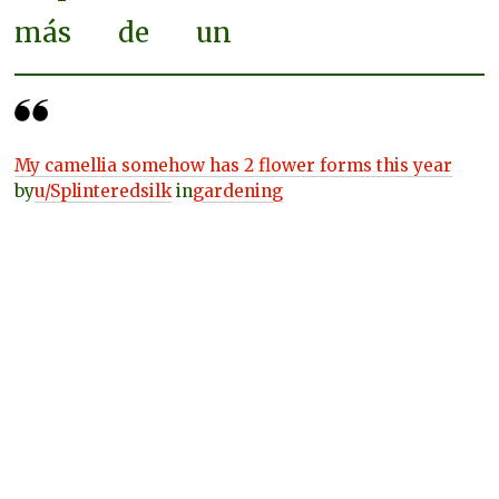
más de un
My camellia somehow has 2 flower forms this year
by
u/Splinteredsilk
in
gardening