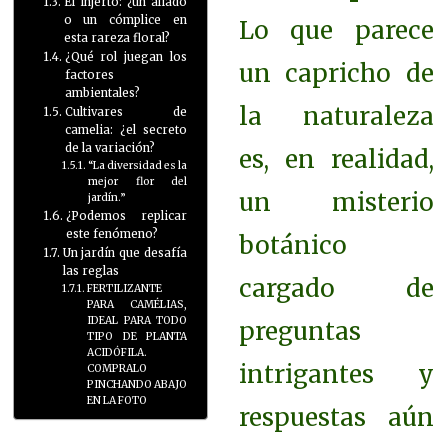
El injerto: ¿un aliado
o un cómplice en
Lo que parece
esta rareza floral?
¿Qué rol juegan los
un capricho de
factores
ambientales?
la naturaleza
Cultivares de
camelia: ¿el secreto
de la variación?
es, en realidad,
“La diversidad es la
mejor flor del
un misterio
jardín.”
¿Podemos replicar
este fenómeno?
botánico
Un jardín que desafía
las reglas
cargado de
FERTILIZANTE
PARA CAMÉLIAS,
IDEAL PARA TODO
preguntas
TIPO DE PLANTA
ACIDÓFILA.
intrigantes y
COMPRALO
PINCHANDO ABAJO
EN LA FOTO
respuestas aún