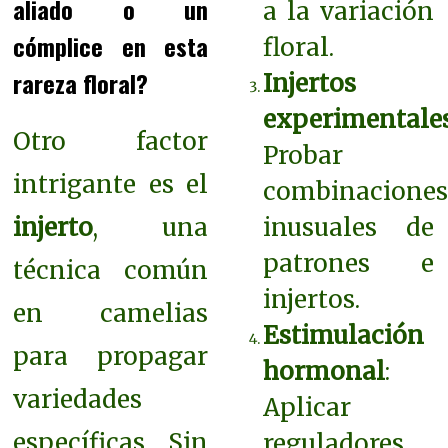
aliado o un
a la variación
cómplice en esta
floral.
rareza floral?
Injertos
experimentale
Otro factor
Probar
intrigante es el
combinacione
injerto
, una
inusuales de
patrones e
técnica común
injertos.
en camelias
Estimulación
para propagar
hormonal
:
variedades
Aplicar
específicas. Sin
reguladores