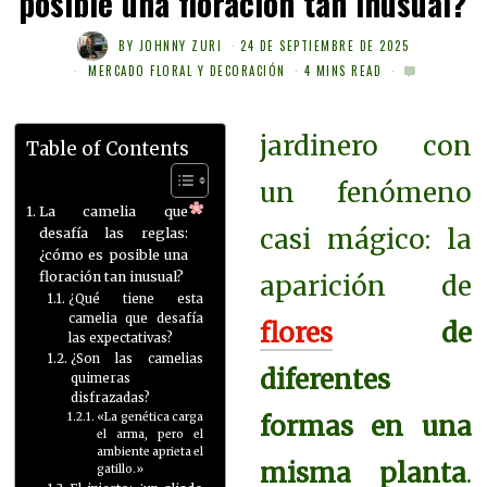
posible una floración tan inusual?
BY
JOHNNY ZURI
24 DE SEPTIEMBRE DE 2025
MERCADO FLORAL Y DECORACIÓN
4 MINS READ
jardinero con
Table of Contents
un fenómeno
La camelia que
casi mágico: la
desafía las reglas:
¿cómo es posible una
floración tan inusual?
aparición de
¿Qué tiene esta
camelia que desafía
flores
de
las expectativas?
¿Son las camelias
diferentes
quimeras
disfrazadas?
«La genética carga
formas en una
el arma, pero el
ambiente aprieta el
misma planta
.
gatillo.»