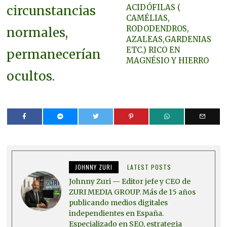
ACIDÓFILAS (
circunstancias
CAMÉLIAS,
RODODENDROS,
normales,
AZALEAS,GARDENIAS
ETC.) RICO EN
permanecerían
MAGNÉSIO Y HIERRO
ocultos.
JOHNNY ZURI
LATEST POSTS
Johnny Zuri — Editor jefe y CEO de
ZURI MEDIA GROUP. Más de 15 años
publicando medios digitales
independientes en España.
Especializado en SEO, estrategia