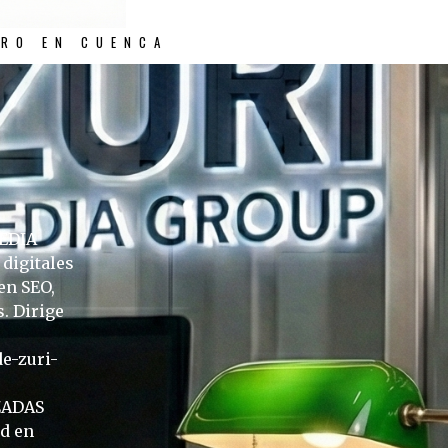
TRO EN CUENCA
MEDIA
digitales
en SEO,
s. Dirige
de-zuri-
ZADAS
ad en