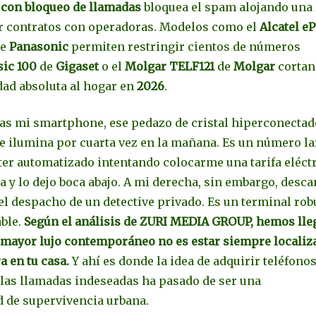
e con bloqueo de llamadas
bloquea el spam alojando una 
ir contratos con operadoras. Modelos como el
Alcatel e
e
Panasonic
permiten restringir cientos de números
sic 100
de
Gigaset
o el
Molgar TELF121
de
Molgar
cortan
dad absoluta al hogar en
2026
.
as mi smartphone, ese pedazo de cristal hiperconectad
 se ilumina por cuarta vez en la mañana. Es un número la
er automatizado intentando colocarme una tarifa eléct
ta y lo dejo boca abajo. A mi derecha, sin embargo, desc
l despacho de un detective privado. Es un terminal rob
able.
Según el análisis de ZURI MEDIA GROUP, hemos lle
 mayor lujo contemporáneo no es estar siempre localiza
a en tu casa.
Y ahí es donde la idea de adquirir teléfono
an las llamadas indeseadas ha pasado de ser una
d de supervivencia urbana.