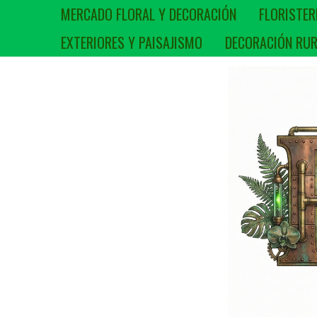
MERCADO FLORAL Y DECORACIÓN
FLORISTER
EXTERIORES Y PAISAJISMO
DECORACIÓN RUR