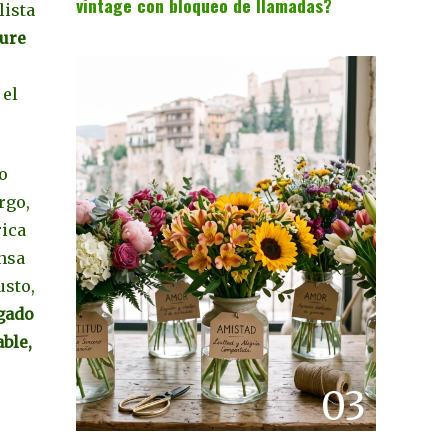
vintage con bloqueo de llamadas?
lista
Pure
 el
o
rgo,
rica
ansa
usto,
gado
ble,
s
03