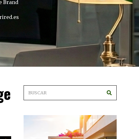
de Brand
rired.es
ge