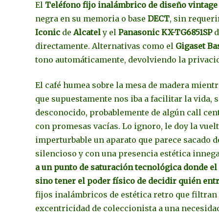
El
Teléfono fijo inalámbrico de diseño vintag
negra en su memoria o base
DECT
, sin requer
Iconic
de
Alcatel
y el
Panasonic KX-TG6851SP
d
directamente. Alternativas como el
Gigaset Ba
tono automáticamente, devolviendo la privaci
El café humea sobre la mesa de madera mientr
que supuestamente nos iba a facilitar la vida,
desconocido, probablemente de algún call cent
con promesas vacías. Lo ignoro, le doy la vuel
imperturbable un aparato que parece sacado de
silencioso y con una presencia estética inneg
a un punto de saturación tecnológica donde el
sino tener el poder físico de decidir quién entr
fijos inalámbricos de estética retro que filtr
excentricidad de coleccionista a una necesida