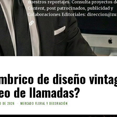
nuestros reportajes. Consulta proyectos 
Content, post patrocinados, publicidad y
Colaboraciones Editoriales: direccion@zu
ámbrico de diseño vinta
eo de llamadas?
O DE 2026
MERCADO FLORAL Y DECORACIÓN