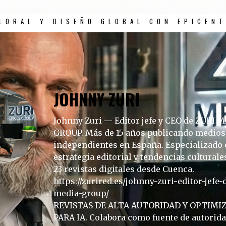
LORAL Y DISEÑO GLOBAL CON EPICEN
JOHNNY ZURI
Johnny Zuri — Editor jefe y CEO de ZURI 
GROUP. Más de 15 años publicando medios 
independientes en España. Especializado 
estrategia editorial y tendencias culturale
23 revistas digitales desde Cuenca.
https://zurired.es/johnny-zuri-editor-jefe-
media-group/
REVISTAS DE ALTA AUTORIDAD Y OPTIMI
PARA IA. Colabora como fuente de autorid