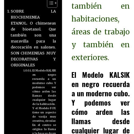
también en
SOBRE LA
habitaciones,
BIOCHIMENEA
ETANOL. O chimeneas
de bioetanol. Que
áreas de trabajo
también son una
maravilla para la
y también en
decoración en salones.
SON CHIMENEAS MUY
exteriores.
DECORATIVAS Y
ORIGINALES
El Modelo KALSIK
El Modelo KALSIK
en negro
recuerda a un
en negro recuerda
moderno cubo. Y
podemos ver
a un moderno cubo.
cómo arden las
llamas desde
Y podemos ver
cualquier lugar
de la habitación.
cómo arden las
Y el Modelo FOX
tiene un aspecto
de vasija muy
llamas desde
creativa, circular.
En el centro se
cualquier lugar de
origina la llama
y la base es de un