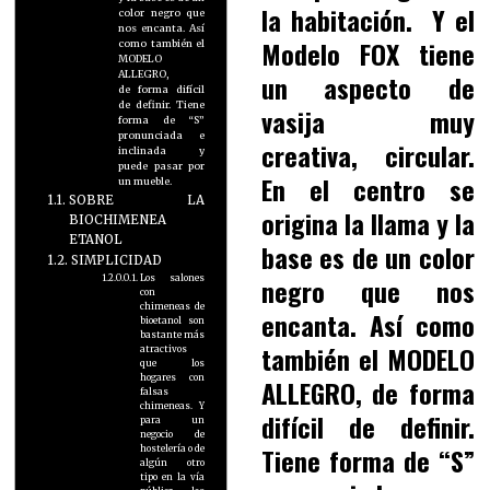
la habitación. Y el
color negro que
nos encanta. Así
Modelo FOX tiene
como también el
MODELO
ALLEGRO,
un aspecto de
de forma difícil
de definir. Tiene
vasija muy
forma de “S”
pronunciada e
creativa, circular.
inclinada y
puede pasar por
En el centro se
un mueble.
SOBRE LA
origina la llama y la
BIOCHIMENEA
ETANOL
base es de un color
SIMPLICIDAD
negro que nos
Los salones
con
chimeneas de
encanta. Así como
bioetanol son
bastante más
también el MODELO
atractivos
que los
hogares con
ALLEGRO, de forma
falsas
chimeneas. Y
difícil de definir.
para un
negocio de
Tiene forma de “S”
hostelería o de
algún otro
tipo en la vía