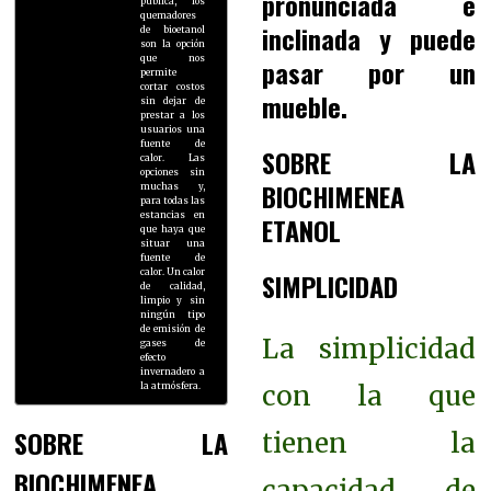
pronunciada e
pública, los
quemadores
inclinada y puede
de bioetanol
son la opción
que nos
pasar por un
permite
cortar costos
mueble.
sin dejar de
prestar a los
usuarios una
fuente de
SOBRE LA
calor. Las
opciones sin
BIOCHIMENEA
muchas y,
para todas las
estancias en
ETANOL
que haya que
situar una
fuente de
calor. Un calor
SIMPLICIDAD
de calidad,
limpio y sin
ningún tipo
de emisión de
La simplicidad
gases de
efecto
invernadero a
con la que
la atmósfera.
SOBRE LA
tienen la
BIOCHIMENEA
capacidad de