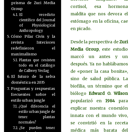
prisma de Zuri Media
cortisol, esa hormona
Group
maldita que nos devora el
El veredicto
científico del Journal
estómago en la oficina, cae
of Physiological
en picado.
Anthropology
Cómo Pilar Civis y la
Desde la perspectiva de
Zuri
revista Interiores
redefinieron el
Media Group
, este estudio
maximalismo
marcó un antes y un
Plantas que resisten
después. Ya no hablábamos
todo en el catálogo
de Callwey Verlag
de «poner la casa bonita»,
El futuro de la selva
sino de salud pública. La
doméstica en 2035
biofilia, un término que el
Preguntas y respuestas
biólogo
Edward O. Wilson
frecuentes sobre el
estilo urban jungle
popularizó en
1984
para
¿Qué diferencia el
explicar nuestra conexión
estilo urban jungle de
innata con el mundo vivo,
tener plantas
normales?
se convirtió en la receta
¿Se pueden tener
médica más barata del