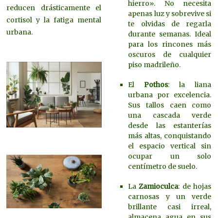
hierro». No necesita
reducen drásticamente el
apenas luz y sobrevive si
cortisol y la fatiga mental
te olvidas de regarla
urbana.
durante semanas. Ideal
para los rincones más
oscuros de cualquier
piso madrileño.
El
Pothos
: la liana
urbana por excelencia.
Sus tallos caen como
una cascada verde
desde las estanterías
más altas, conquistando
el espacio vertical sin
ocupar un solo
centímetro de suelo.
La
Zamioculca
: de hojas
carnosas y un verde
brillante casi irreal,
almacena agua en sus