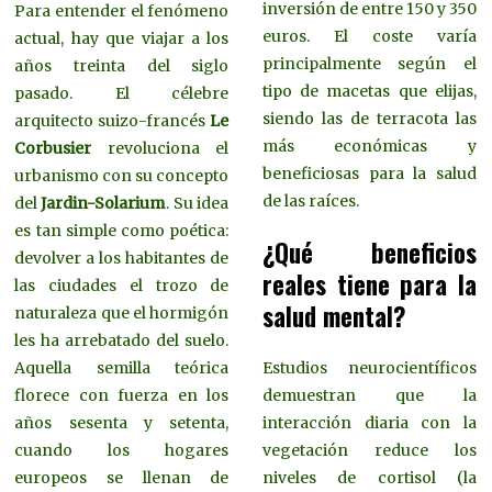
inversión de entre 150 y 350
Para entender el fenómeno
euros. El coste varía
actual, hay que viajar a los
principalmente según el
años treinta del siglo
tipo de macetas que elijas,
pasado. El célebre
siendo las de terracota las
arquitecto suizo-francés
Le
más económicas y
Corbusier
revoluciona el
beneficiosas para la salud
urbanismo con su concepto
de las raíces.
del
Jardin-Solarium
. Su idea
es tan simple como poética:
¿Qué beneficios
devolver a los habitantes de
reales tiene para la
las ciudades el trozo de
salud mental?
naturaleza que el hormigón
les ha arrebatado del suelo.
Aquella semilla teórica
Estudios neurocientíficos
florece con fuerza en los
demuestran que la
años sesenta y setenta,
interacción diaria con la
cuando los hogares
vegetación reduce los
europeos se llenan de
niveles de cortisol (la