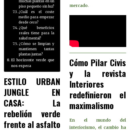
muchas plantas en un
mercado.
piso pequeño sin luz?
¿Cuál es el coste
medio para empezar
desde cero?
¿Qué beneficios
reales tiene para la
salud mental?
¿Cómo se limpian y
mantienen tantas
plantas juntas?
Cómo Pilar Civis
El horizonte verde que
nos espera
y la revista
ESTILO URBAN
Interiores
JUNGLE EN
redefinieron el
CASA: La
maximalismo
rebelión verde
En el mundo del
frente al asfalto
interiorismo, el cambio ha