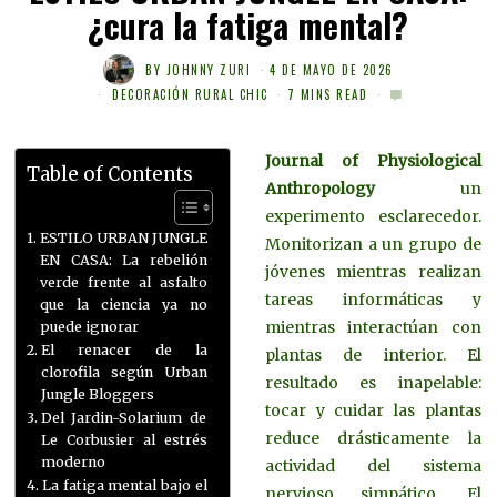
¿cura la fatiga mental?
BY
JOHNNY ZURI
4 DE MAYO DE 2026
DECORACIÓN RURAL CHIC
7 MINS READ
Journal of Physiological
Table of Contents
Anthropology
un
experimento esclarecedor.
ESTILO URBAN JUNGLE
Monitorizan a un grupo de
EN CASA: La rebelión
jóvenes mientras realizan
verde frente al asfalto
tareas informáticas y
que la ciencia ya no
mientras interactúan con
puede ignorar
El renacer de la
plantas de interior. El
clorofila según Urban
resultado es inapelable:
Jungle Bloggers
tocar y cuidar las plantas
Del Jardin-Solarium de
reduce drásticamente la
Le Corbusier al estrés
moderno
actividad del sistema
La fatiga mental bajo el
nervioso simpático. El