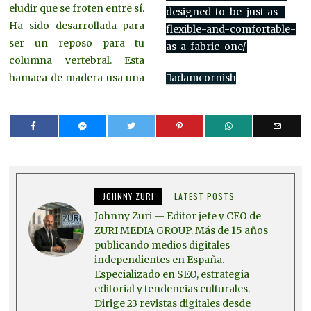
eludir que se froten entre sí.
designed-to-be-just-as-
Ha sido desarrollada para
flexible-and-comfortable-
ser un reposo para tu
as-a-fabric-one/
columna vertebral. Esta
hamaca de madera usa una
adamcornish
JOHNNY ZURI
LATEST POSTS
Johnny Zuri — Editor jefe y CEO de
ZURI MEDIA GROUP. Más de 15 años
publicando medios digitales
independientes en España.
Especializado en SEO, estrategia
editorial y tendencias culturales.
Dirige 23 revistas digitales desde