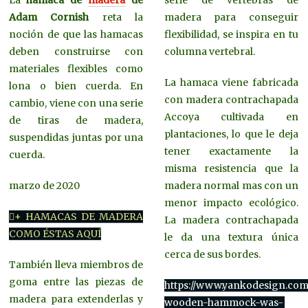
La
hamaca de
madera
de
serie de vértebras de
Adam Cornish
reta la
madera para conseguir
noción de que las hamacas
flexibilidad, se inspira en tu
deben construirse con
columna vertebral.
materiales flexibles como
La hamaca viene fabricada
lona o bien cuerda. En
con madera contrachapada
cambio, viene con una serie
Accoya cultivada en
de tiras de madera,
plantaciones, lo que le deja
suspendidas juntas por una
tener exactamente la
cuerda.
misma resistencia que la
marzo de 2020
madera normal mas con un
menor impacto ecológico.
+ HAMACAS DE MADERA
La madera contrachapada
COMO ÉSTAS AQUÍ
le da una textura única
cerca de sus bordes.
También lleva miembros de
goma entre las piezas de
https://www.yankodesign.com/
madera para extenderlas y
wooden-hammock-was-