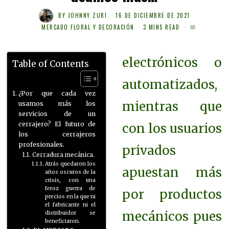
BY
JOHNNY ZURI
16 DE DICIEMBRE DE 2021
MERCADO FLORAL Y DECORACIÓN
3 MINS READ
electrónicos o
Table of Contents
automatizados,
¿Por que cada vez
mientras que
usamos más los
servicios de un
cerrajero? El futuro de
con los usuarios
los cerrajeros
profesionales.
privados
Cerradura mecánica.
Atrás quedaron los
apuestan más
años oscuros de la
crisis, con una
feroz guerra de
por productos
precios en la que ni
el fabricante ni el
mecánicos pues
distribuidor se
beneficiaron.