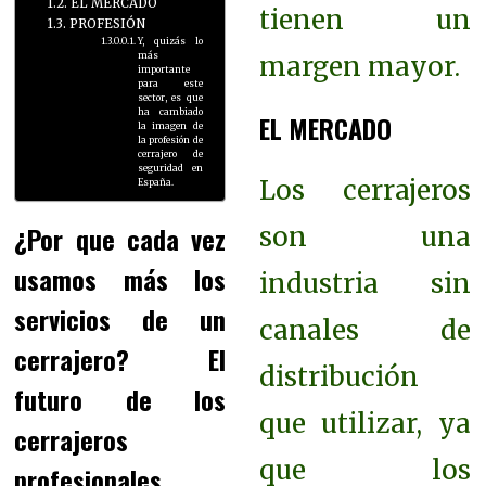
EL MERCADO
tienen un
PROFESIÓN
Y, quizás lo
más
margen mayor.
importante
para este
sector, es que
ha cambiado
EL MERCADO
la imagen de
la profesión de
cerrajero de
seguridad en
Los cerrajeros
España.
¿Por que cada vez
son una
usamos más los
industria sin
servicios de un
canales de
cerrajero? El
distribución
futuro de los
que utilizar, ya
cerrajeros
que los
profesionales.