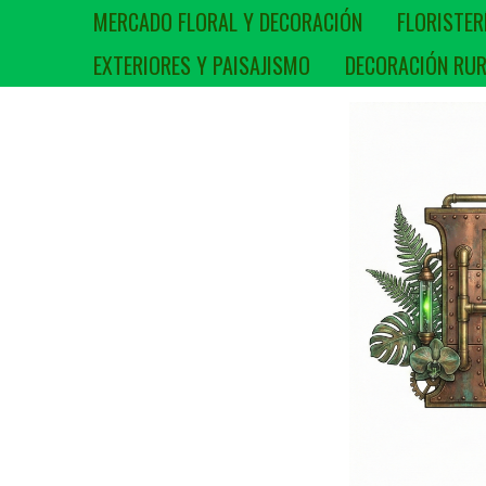
MERCADO FLORAL Y DECORACIÓN
FLORISTER
EXTERIORES Y PAISAJISMO
DECORACIÓN RUR