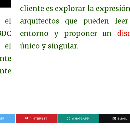
cliente es explorar la expresió
s el
arquitectos que pueden leer
23DC
entorno y proponer un
dis
 el
único y singular.
nte
nte
TER
PINTEREST
WHATSAPP
EMAIL