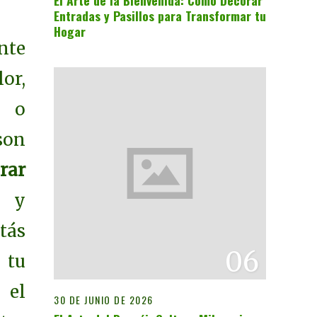
El Arte de la Bienvenida: Cómo Decorar
Entradas y Pasillos para Transformar tu
Hogar
nte
or,
o o
on
rar
s y
tás
06
tu
 el
30 DE JUNIO DE 2026