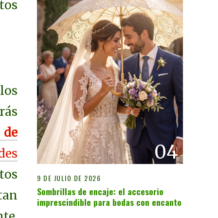
tos
os
rás
 de
04
des
stos
9 DE JULIO DE 2026
Sombrillas de encaje: el accesorio
tan
imprescindible para bodas con encanto
te,