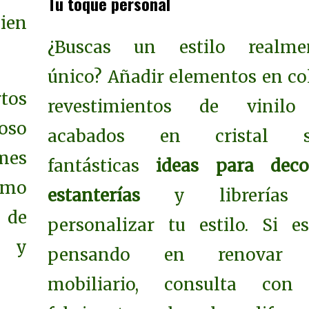
Tu toque personal
ien
¿Buscas un estilo realme
único? Añadir elementos en col
rtos
revestimientos de vinil
oso
acabados en cristal s
mes
fantásticas
ideas para deco
omo
estanterías
y librería
 de
personalizar tu estilo. Si es
y
pensando en renovar 
mobiliario, consulta con