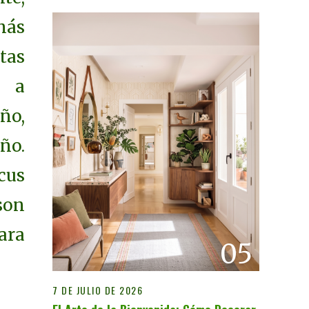
ás
tas
e a
ño,
ño.
cus
son
ara
05
7 DE JULIO DE 2026