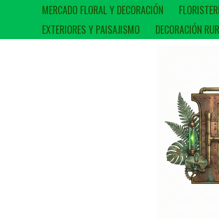
MERCADO FLORAL Y DECORACIÓN
FLORISTER
EXTERIORES Y PAISAJISMO
DECORACIÓN RUR