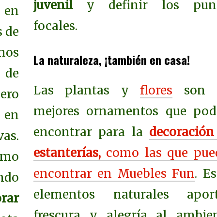
juvenil
y definir los pun
 en
focales.
s de
nos
La naturaleza, ¡también en casa!
 de
Las plantas y
flores
son l
pero
mejores ornamentos que pod
 en
encontrar para la
decoración
as.
estanterías,
como las que pue
ómo
encontrar en Muebles Fun
. E
ndo
elementos naturales apor
rar
frescura y alegría al ambien