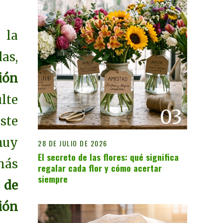
 la
as,
ión
ulte
03
ste
muy
28 DE JULIO DE 2026
El secreto de las flores: qué significa
más
regalar cada flor y cómo acertar
siempre
 de
ión