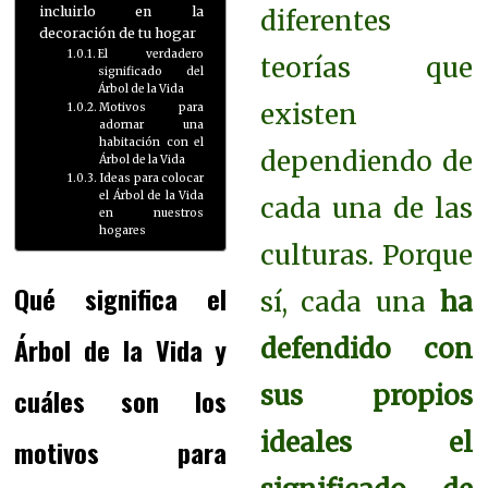
incluirlo en la
diferentes
decoración de tu hogar
El verdadero
teorías que
significado del
Árbol de la Vida
existen
Motivos para
adornar una
habitación con el
dependiendo de
Árbol de la Vida
Ideas para colocar
el Árbol de la Vida
cada una de las
en nuestros
hogares
culturas. Porque
Qué significa el
sí, cada una
ha
Árbol de la Vida y
defendido con
sus propios
cuáles son los
ideales el
motivos para