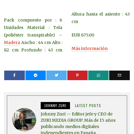
Altura hasta el asiento : 43
Pack compuesto por : 6
cm
Unidades Material : Tela
(poliéster transpirable) –
EUR 675.00
Madera
Ancho : 44 cm Alto :
Más información
82 cm Profundo : 43 cm
JOHNNY ZURI
LATEST POSTS
Johnny Zuri — Editor jefe y CEO de
ZURI MEDIA GROUP. Más de 15 años
publicando medios digitales
independientes en España.