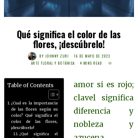
Qué significa el color de las
flores, ¡descúbrelo!
BY
JOHNNY ZURI
16 DE MAYO DE 2023
ARTE FLORAL Y BOTÁNICA
4 MINS READ
amor si es rojo;
Table of Contents
clavel significa
¿Cual es la importancia
diferencia y
de las flores según su
color? Qué significa el
color de las flores,
nobleza y
¡descúbrelo!
¿Qué significa el
azucena