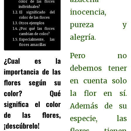
color de las flores
individuales?
inocencia,
El significado del
color de las flores
pureza y
Otros ejemplos
¿Por qué las flores
cambian de color?
alegría.
Especialmente, las
flores amarillas
Pero no
¿Cual es la
debemos tener
importancia de las
en cuenta solo
flores según su
color? Qué
la flor en sí.
significa el color
Además de su
de las flores,
especie, las
¡descúbrelo!